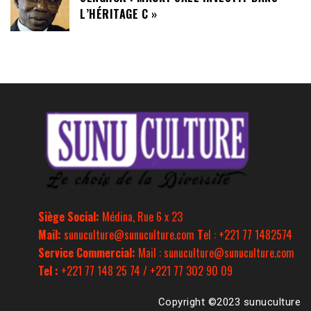
L’HÉRITAGE C »
Siège Social:
Médina, Rue 6 x 23
Mail:
sunuculture@sunuculture.com
T
el : +221 77 1482574
Service Commercial:
Mail : sunuculture@sunuculture.com
Tel :
+221 77 148 25 74 / +221 77 302 90 09
Copyright ©2023 sunuculture