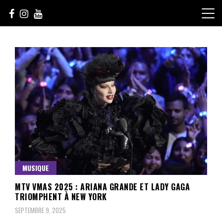
Skip
to
content
Le Choix de la Diversité
sunuculture
MUSIQUE
MTV VMAS 2025 : ARIANA GRANDE ET LADY GAGA
TRIOMPHENT À NEW YORK
SEPTEMBRE 9, 2025