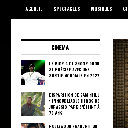
Skip
ACCUEIL
SPECTACLES
MUSIQUES
C
to
content
Le Choix de la Diversité
sunuculture
CINEMA
LE BIOPIC DE SNOOP DOGG
SE PRÉCISE AVEC UNE
SORTIE MONDIALE EN 2027
DISPARITION DE SAM NEILL
: L’INOUBLIABLE HÉROS DE
JURASSIC PARK S’ÉTEINT À
78 ANS
HOLLYWOOD FRANCHIT UN