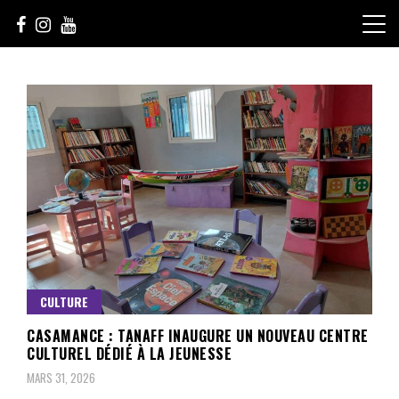
Skip
to
content
Le Choix de la Diversité
sunuculture
CULTURE
CASAMANCE : TANAFF INAUGURE UN NOUVEAU CENTRE
CULTUREL DÉDIÉ À LA JEUNESSE
MARS 31, 2026