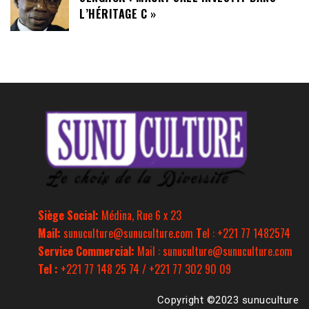
L’HÉRITAGE C »
Siège Social:
Médina, Rue 6 x 23
Mail:
sunuculture@sunuculture.com
T
el : +221 77 1482574
Service Commercial:
Mail : sunuculture@sunuculture.com
Tel :
+221 77 148 25 74 / +221 77 302 90 09
Copyright ©2023 sunuculture