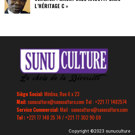
L’HÉRITAGE C »
Siège Social:
Médina, Rue 6 x 23
Mail:
sunuculture@sunuculture.com
T
el : +221 77 1482574
Service Commercial:
Mail : sunuculture@sunuculture.com
Tel :
+221 77 148 25 74 / +221 77 302 90 09
Copyright ©2023 sunuculture