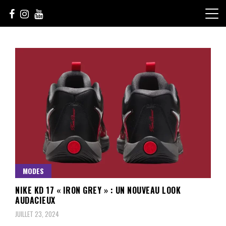
Skip
to
content
Le Choix de la Diversité
sunuculture
MODES
NIKE KD 17 « IRON GREY » : UN NOUVEAU LOOK
AUDACIEUX
JUILLET 23, 2024