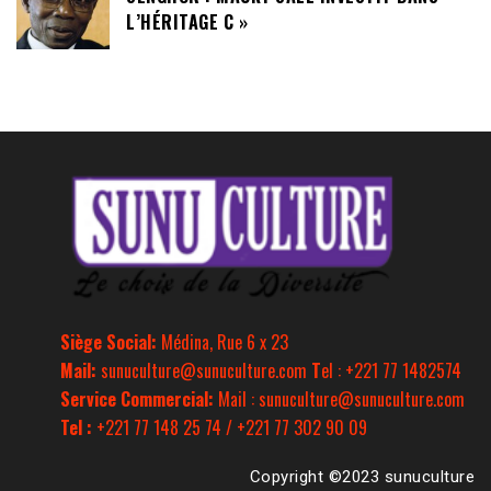
L’HÉRITAGE C »
Siège Social:
Médina, Rue 6 x 23
Mail:
sunuculture@sunuculture.com
T
el : +221 77 1482574
Service Commercial:
Mail : sunuculture@sunuculture.com
Tel :
+221 77 148 25 74 / +221 77 302 90 09
Copyright ©2023 sunuculture