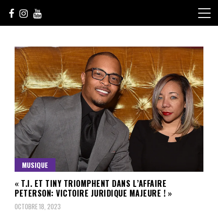
Skip
to
content
Le Choix de la Diversité
sunuculture
MUSIQUE
« T.I. ET TINY TRIOMPHENT DANS L’AFFAIRE
PETERSON: VICTOIRE JURIDIQUE MAJEURE ! »
OCTOBRE 18, 2023