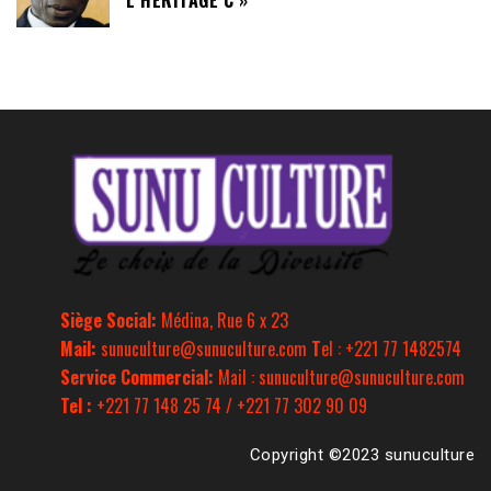
L’HÉRITAGE C »
Siège Social:
Médina, Rue 6 x 23
Mail:
sunuculture@sunuculture.com
T
el : +221 77 1482574
Service Commercial:
Mail : sunuculture@sunuculture.com
Tel :
+221 77 148 25 74 / +221 77 302 90 09
Copyright ©2023 sunuculture