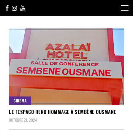
Skip
to
content
Le Choix de la Diversité
sunuculture
CINEMA
LE FESPACO REND HOMMAGE À SEMBÈNE OUSMANE
OCTOBRE 21, 2024