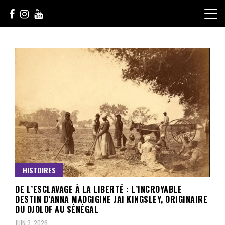
Skip
to
content
Le Choix de la Diversité
sunuculture
HISTOIRES
DE L’ESCLAVAGE À LA LIBERTÉ : L’INCROYABLE
DESTIN D’ANNA MADGIGINE JAI KINGSLEY, ORIGINAIRE
DU DJOLOF AU SÉNÉGAL
JUIN 3, 2026