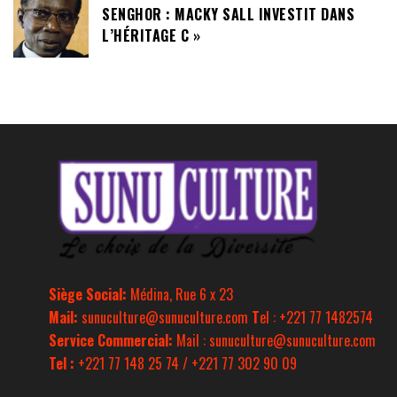
SENGHOR : MACKY SALL INVESTIT DANS
L’HÉRITAGE C »
Siège Social:
Médina, Rue 6 x 23
Mail:
sunuculture@sunuculture.com
T
el : +221 77 1482574
Service Commercial:
Mail : sunuculture@sunuculture.com
Tel :
+221 77 148 25 74 / +221 77 302 90 09