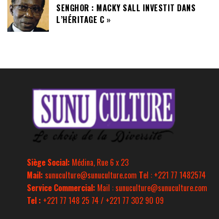
SENGHOR : MACKY SALL INVESTIT DANS
L’HÉRITAGE C »
Siège Social:
Médina, Rue 6 x 23
Mail:
sunuculture@sunuculture.com
T
el : +221 77 1482574
Service Commercial:
Mail : sunuculture@sunuculture.com
Tel :
+221 77 148 25 74 / +221 77 302 90 09