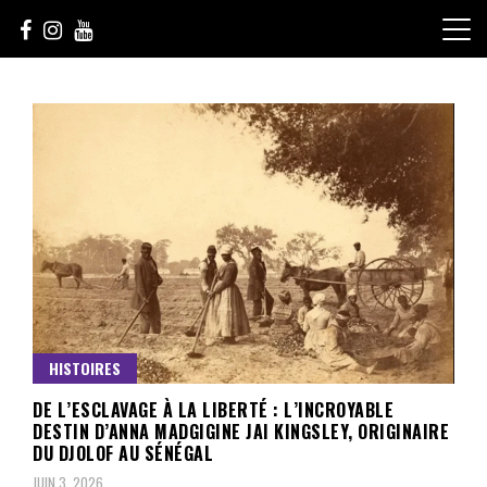
Skip
to
content
Le Choix de la Diversité
sunuculture
HISTOIRES
DE L’ESCLAVAGE À LA LIBERTÉ : L’INCROYABLE
DESTIN D’ANNA MADGIGINE JAI KINGSLEY, ORIGINAIRE
DU DJOLOF AU SÉNÉGAL
JUIN 3, 2026