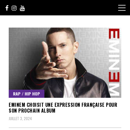
Skip
to
content
Le Choix de la Diversité
sunuculture
RAP / HIP HOP
EMINEM CHOISIT UNE EXPRESSION FRANÇAISE POUR
SON PROCHAIN ALBUM
JUILLET 3, 2024