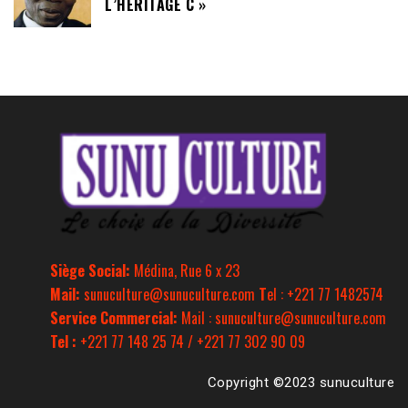
L’HÉRITAGE C »
Siège Social:
Médina, Rue 6 x 23
Mail:
sunuculture@sunuculture.com
T
el : +221 77 1482574
Service Commercial:
Mail : sunuculture@sunuculture.com
Tel :
+221 77 148 25 74 / +221 77 302 90 09
Copyright ©2023 sunuculture