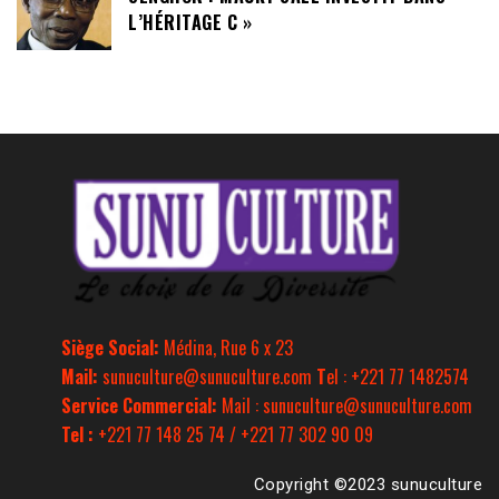
L’HÉRITAGE C »
Siège Social:
Médina, Rue 6 x 23
Mail:
sunuculture@sunuculture.com
T
el : +221 77 1482574
Service Commercial:
Mail : sunuculture@sunuculture.com
Tel :
+221 77 148 25 74 / +221 77 302 90 09
Copyright ©2023 sunuculture