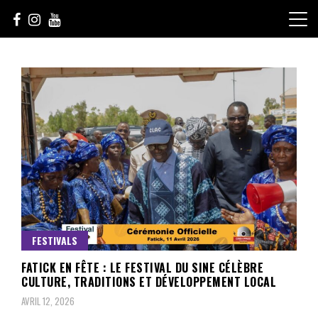
Skip
to
content
Le Choix de la Diversité
sunuculture
FESTIVALS
FATICK EN FÊTE : LE FESTIVAL DU SINE CÉLÈBRE
CULTURE, TRADITIONS ET DÉVELOPPEMENT LOCAL
AVRIL 12, 2026