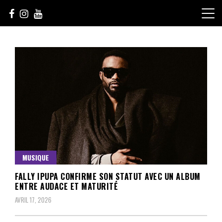
Skip
to
content
Le Choix de la Diversité
sunuculture
MUSIQUE
FALLY IPUPA CONFIRME SON STATUT AVEC UN ALBUM
ENTRE AUDACE ET MATURITÉ
AVRIL 17, 2026