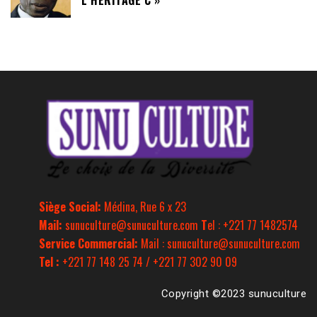
Siège Social:
Médina, Rue 6 x 23
Mail:
sunuculture@sunuculture.com
T
el : +221 77 1482574
Service Commercial:
Mail : sunuculture@sunuculture.com
Tel :
+221 77 148 25 74 / +221 77 302 90 09
Copyright ©2023 sunuculture