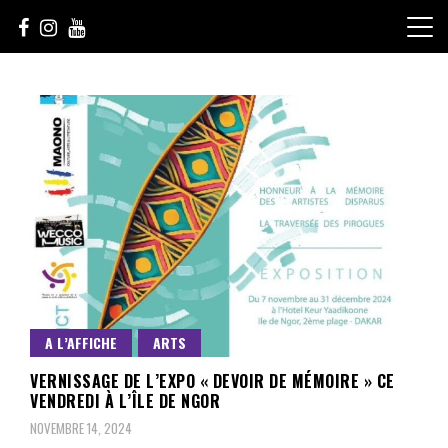
Skip
to
content
Le Choix de la Diversité
sunuculture
A L’AFFICHE
ARTS
VERNISSAGE DE L’EXPO « DEVOIR DE MÉMOIRE » CE
VENDREDI À L’ÎLE DE NGOR
NOVEMBRE 14, 2024