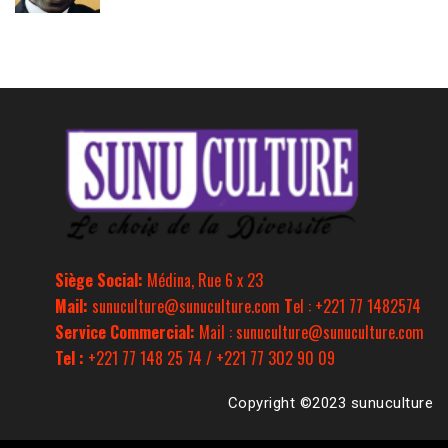
Siège Social:
Médina, Rue 6 x 23
Mail:
sunuculture@sunuculture.com
T
el : +221 77 1482574
Service Commercial:
Mail : sunuculture@sunuculture.com
Tel :
+221 77 148 25 74 / +221 77 302 90 09
Copyright ©2023 sunuculture