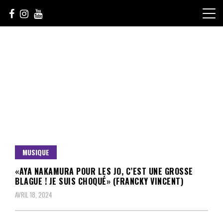
Skip
to
content
Le Choix de la Diversité
sunuculture
MUSIQUE
«AYA NAKAMURA POUR LES JO, C’EST UNE GROSSE
BLAGUE ! JE SUIS CHOQUÉ» (FRANCKY VINCENT)
AVRIL 18, 2024