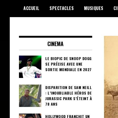
Skip
ACCUEIL
SPECTACLES
MUSIQUES
C
to
content
Le Choix de la Diversité
sunuculture
CINEMA
LE BIOPIC DE SNOOP DOGG
SE PRÉCISE AVEC UNE
SORTIE MONDIALE EN 2027
DISPARITION DE SAM NEILL
: L’INOUBLIABLE HÉROS DE
JURASSIC PARK S’ÉTEINT À
78 ANS
HOLLYWOOD FRANCHIT UN