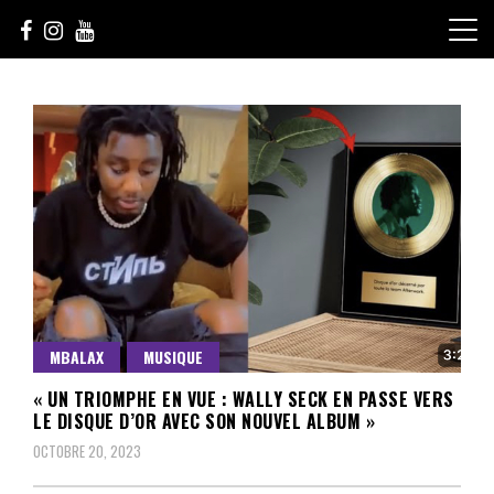
Skip
to
content
Le Choix de la Diversité
sunuculture
MBALAX
MUSIQUE
« UN TRIOMPHE EN VUE : WALLY SECK EN PASSE VERS
LE DISQUE D’OR AVEC SON NOUVEL ALBUM »
OCTOBRE 20, 2023