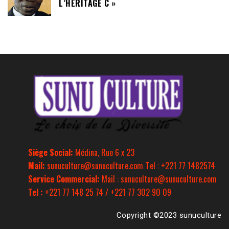
L’HÉRITAGE C »
Siège Social:
Médina, Rue 6 x 23
Mail:
sunuculture@sunuculture.com
T
el : +221 77 1482574
Service Commercial:
Mail : sunuculture@sunuculture.com
Tel :
+221 77 148 25 74 / +221 77 302 90 09
Copyright ©2023 sunuculture