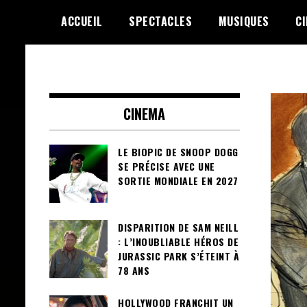
Skip
ACCUEIL
SPECTACLES
MUSIQUES
C
to
content
Le Choix de la Diversité
sunuculture
CINEMA
LE BIOPIC DE SNOOP DOGG
SE PRÉCISE AVEC UNE
SORTIE MONDIALE EN 2027
DISPARITION DE SAM NEILL
: L’INOUBLIABLE HÉROS DE
JURASSIC PARK S’ÉTEINT À
78 ANS
HOLLYWOOD FRANCHIT UN