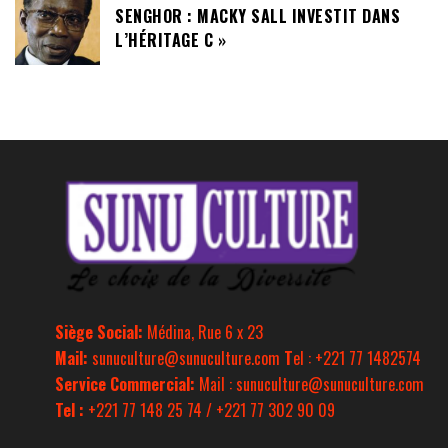
SENGHOR : MACKY SALL INVESTIT DANS
L’HÉRITAGE C »
Siège Social:
Médina, Rue 6 x 23
Mail:
sunuculture@sunuculture.com
T
el : +221 77 1482574
Service Commercial:
Mail : sunuculture@sunuculture.com
Tel :
+221 77 148 25 74 / +221 77 302 90 09