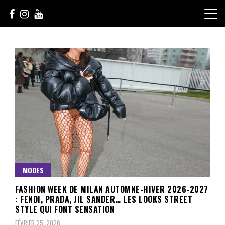
Skip
to
content
Le Choix de la Diversité
sunuculture
MODES
FASHION WEEK DE MILAN AUTOMNE-HIVER 2026-2027
: FENDI, PRADA, JIL SANDER… LES LOOKS STREET
STYLE QUI FONT SENSATION
FÉVRIER 25, 2026