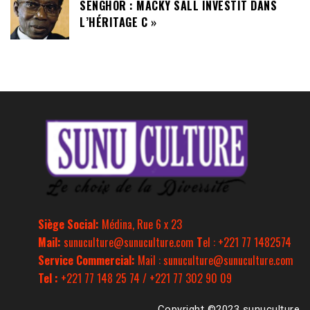
SENGHOR : MACKY SALL INVESTIT DANS
L’HÉRITAGE C »
Siège Social:
Médina, Rue 6 x 23
Mail:
sunuculture@sunuculture.com
T
el : +221 77 1482574
Service Commercial:
Mail : sunuculture@sunuculture.com
Tel :
+221 77 148 25 74 / +221 77 302 90 09
Copyright ©2023 sunuculture