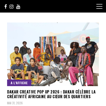
Skip
to
content
Le Choix de la Diversité
sunuculture
A L’AFFICHE
DAKAR CREATIVE POP UP 2026 : DAKAR CÉLÈBRE LA
CRÉATIVITÉ AFRICAINE AU CŒUR DES QUARTIERS
MAI 31, 2026