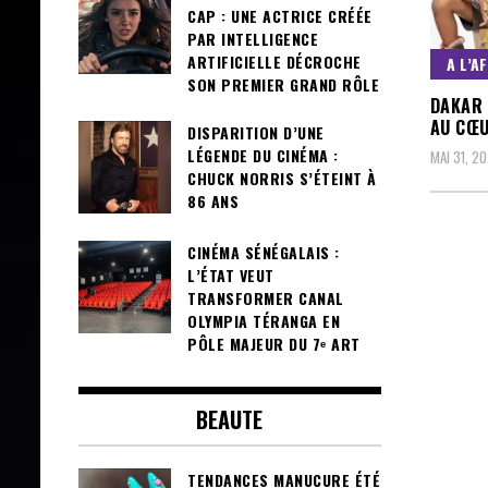
CAP : UNE ACTRICE CRÉÉE
PAR INTELLIGENCE
ARTIFICIELLE DÉCROCHE
A L’A
SON PREMIER GRAND RÔLE
DAKAR 
AU CŒU
DISPARITION D’UNE
LÉGENDE DU CINÉMA :
MAI 31, 2
CHUCK NORRIS S’ÉTEINT À
86 ANS
CINÉMA SÉNÉGALAIS :
L’ÉTAT VEUT
TRANSFORMER CANAL
OLYMPIA TÉRANGA EN
PÔLE MAJEUR DU 7ᵉ ART
BEAUTE
TENDANCES MANUCURE ÉTÉ