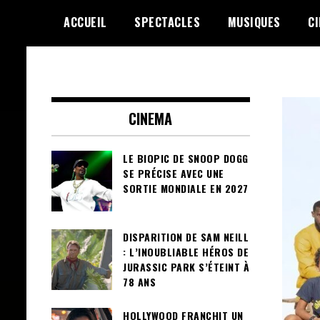
Skip
ACCUEIL
SPECTACLES
MUSIQUES
C
to
content
Le Choix de la Diversité
sunuculture
CINEMA
LE BIOPIC DE SNOOP DOGG
SE PRÉCISE AVEC UNE
SORTIE MONDIALE EN 2027
DISPARITION DE SAM NEILL
: L’INOUBLIABLE HÉROS DE
JURASSIC PARK S’ÉTEINT À
78 ANS
HOLLYWOOD FRANCHIT UN