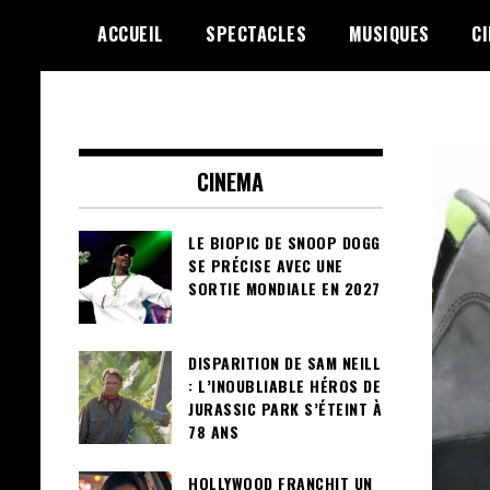
Skip
ACCUEIL
SPECTACLES
MUSIQUES
C
to
content
Le Choix de la Diversité
sunuculture
CINEMA
LE BIOPIC DE SNOOP DOGG
SE PRÉCISE AVEC UNE
SORTIE MONDIALE EN 2027
DISPARITION DE SAM NEILL
: L’INOUBLIABLE HÉROS DE
JURASSIC PARK S’ÉTEINT À
78 ANS
HOLLYWOOD FRANCHIT UN