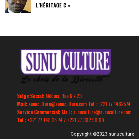
L’HÉRITAGE C »
Siège Social:
Médina, Rue 6 x 23
Mail:
sunuculture@sunuculture.com
T
el : +221 77 1482574
Service Commercial:
Mail : sunuculture@sunuculture.com
Tel :
+221 77 148 25 74 / +221 77 302 90 09
Copyright ©2023 sunuculture