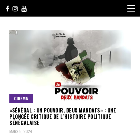
Skip
to
content
Le Choix de la Diversité
sunuculture
CINEMA
«SÉNÉGAL : UN POUVOIR, DEUX MANDATS» : UNE
PLONGÉE CRITIQUE DE L’HISTOIRE POLITIQUE
SÉNÉGALAISE
MARS 5, 2024