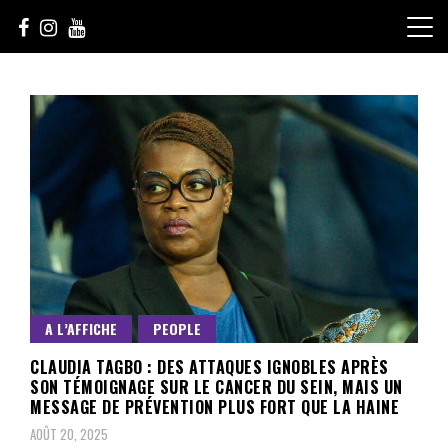
Skip
to
content
Le Choix de la Diversité
sunuculture
A L’AFFICHE
PEOPLE
CLAUDIA TAGBO : DES ATTAQUES IGNOBLES APRÈS
SON TÉMOIGNAGE SUR LE CANCER DU SEIN, MAIS UN
MESSAGE DE PRÉVENTION PLUS FORT QUE LA HAINE
AOÛT 20, 2025