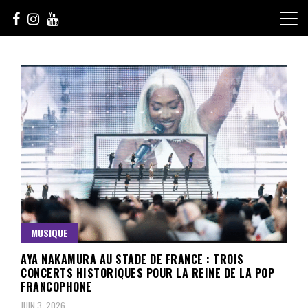
Skip
to
content
Le Choix de la Diversité
sunuculture
MUSIQUE
AYA NAKAMURA AU STADE DE FRANCE : TROIS
CONCERTS HISTORIQUES POUR LA REINE DE LA POP
FRANCOPHONE
JUIN 3, 2026