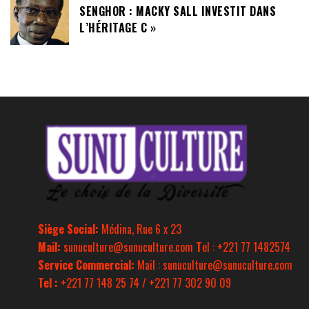
SENGHOR : MACKY SALL INVESTIT DANS
L’HÉRITAGE C »
Siège Social:
Médina, Rue 6 x 23
Mail:
sunuculture@sunuculture.com
T
el : +221 77 1482574
Service Commercial:
Mail : sunuculture@sunuculture.com
Tel :
+221 77 148 25 74 / +221 77 302 90 09