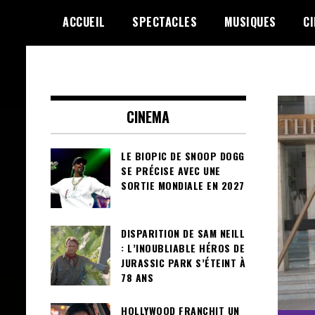
Skip
ACCUEIL
SPECTACLES
MUSIQUES
C
to
content
Le Choix de la Diversité
sunuculture
CINEMA
LE BIOPIC DE SNOOP DOGG
SE PRÉCISE AVEC UNE
SORTIE MONDIALE EN 2027
DISPARITION DE SAM NEILL
: L’INOUBLIABLE HÉROS DE
JURASSIC PARK S’ÉTEINT À
78 ANS
HOLLYWOOD FRANCHIT UN