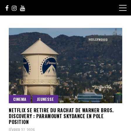
Skip
to
content
Le Choix de la Diversité
sunuculture
CINEMA
JEUNESSE
NETFLIX SE RETIRE DU RACHAT DE WARNER BROS.
DISCOVERY : PARAMOUNT SKYDANCE EN POLE
POSITION
FÉVRIER 27, 2026