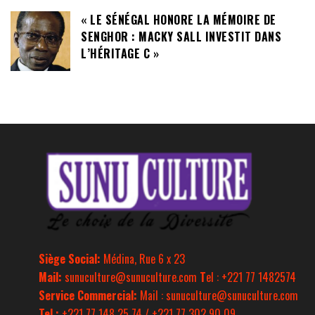
« LE SÉNÉGAL HONORE LA MÉMOIRE DE
SENGHOR : MACKY SALL INVESTIT DANS
L’HÉRITAGE C »
Siège Social:
Médina, Rue 6 x 23
Mail:
sunuculture@sunuculture.com
T
el : +221 77 1482574
Service Commercial:
Mail : sunuculture@sunuculture.com
Tel :
+221 77 148 25 74 / +221 77 302 90 09